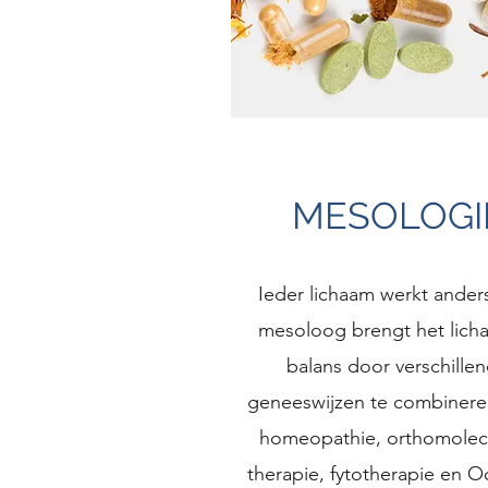
MESOLOGI
Ieder lichaam werkt ander
mesoloog brengt het lich
balans door verschille
geneeswijzen te combinere
homeopathie, orthomolecu
therapie, fytotherapie en O