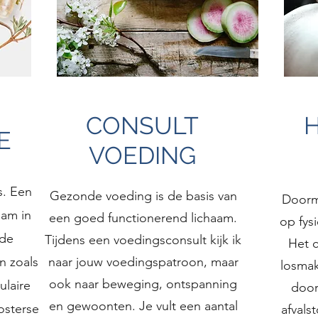
CONSULT
E
VOEDING
s. Een
Gezonde voeding is de basis van
Doorm
aam in
een goed functionerend lichaam.
op fys
nde
Tijdens een voedingsconsult kijk ik
Het 
n zoals
naar jouw voedingspatroon, maar
losmak
ook naar beweging, ontspanning
laire
door
en gewoonten. Je vult een aantal
osterse
afvals